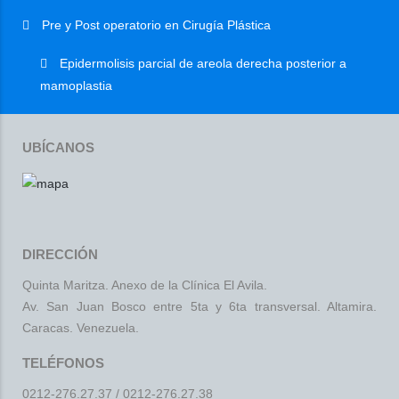
Pre y Post operatorio en Cirugía Plástica
Epidermolisis parcial de areola derecha posterior a
mamoplastia
UBÍCANOS
DIRECCIÓN
Quinta Maritza. Anexo de la Clínica El Avila.
Av. San Juan Bosco entre 5ta y 6ta transversal. Altamira.
Caracas. Venezuela.
TELÉFONOS
0212-276.27.37
/
0212-276.27.38