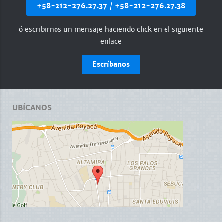
+58-212-276.27.37 / +58-212-276.27.38
ó escribirnos un mensaje haciendo click en el siguiente
enlace
Escríbanos
UBÍCANOS